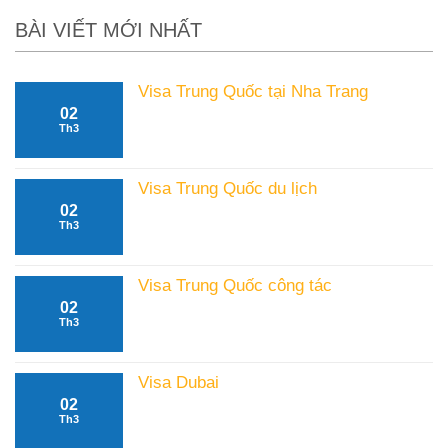
BÀI VIẾT MỚI NHẤT
Visa Trung Quốc tại Nha Trang
02
Không
Th3
có
bình
luận
Visa Trung Quốc du lịch
ở
02
Không
Visa
Th3
có
Trung
bình
Quốc
luận
tại
Visa Trung Quốc công tác
ở
Nha
02
Không
Visa
Trang
Th3
có
Trung
bình
Quốc
luận
du
Visa Dubai
ở
lịch
02
Không
Visa
Th3
có
Trung
bình