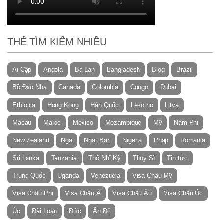
THẺ TÌM KIẾM NHIỀU
Ai Cập
Angola
Ba Lan
Bangladesh
Blog
Brazil
Bồ Đào Nha
Canada
Colombia
Congo
Dubai
Ethiopia
Hong Kong
Hàn Quốc
Lesotho
Litva
Macau
Maroc
Mexico
Mozambique
Mỹ
Nam Phi
New Zealand
Nga
Nhật Bản
Nigeria
Pháp
Romania
Sri Lanka
Tanzania
Thổ Nhĩ Kỳ
Thụy Sĩ
Tin tức
Trung Quốc
Uganda
Venezuela
Visa Châu Mỹ
Visa Châu Phi
Visa Châu Á
Visa Châu Âu
Visa Châu Úc
Úc
Đài Loan
Đức
Ấn Độ