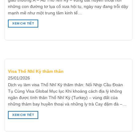
giao thương Á – Âu Thổ Nhĩ Kỳ – vùng đất huyền thoại nơi
những con đường tơ lụa cổ xưa hội tụ, ngày nay đang trỗi dậy
mạnh mẽ như một trung tâm kinh tế…
XEM CHI TIẾT
Visa Thổ Nhĩ Kỳ thăm thân
25/01/2026
Dịch vụ làm visa Thổ Nhĩ Kỳ thăm thân: Nối Nhịp Cầu Đoàn
Tụ Cùng Visa Global Mục lục Khi khoảng cách địa lý không
ngăn được tình thân Thổ Nhĩ Kỳ (Turkey) – vùng đất của
những thảm bay huyền thoại và những ly trà Cay đậm đà –…
XEM CHI TIẾT