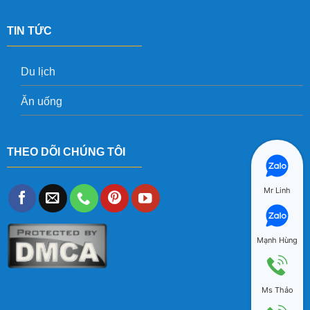
TIN TỨC
Du lịch
Ăn uống
THEO DÕI CHÚNG TÔI
Mr Linh
Mạnh Hùng
Ms Thảo