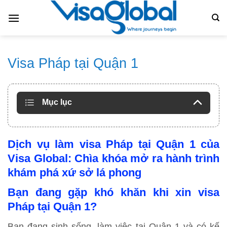
Bỏ
qua
nội
dung
Visa Pháp tại Quận 1
Mục lục
Dịch vụ làm visa Pháp tại Quận 1 của
Visa Global: Chìa khóa mở ra hành trình
khám phá xứ sở lá phong
Bạn đang gặp khó khăn khi xin visa
Pháp tại Quận 1?
Bạn đang sinh sống, làm việc tại Quận 1 và có kế