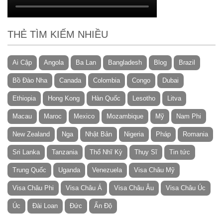
THẺ TÌM KIẾM NHIỀU
Ai Cập
Angola
Ba Lan
Bangladesh
Blog
Brazil
Bồ Đào Nha
Canada
Colombia
Congo
Dubai
Ethiopia
Hong Kong
Hàn Quốc
Lesotho
Litva
Macau
Maroc
Mexico
Mozambique
Mỹ
Nam Phi
New Zealand
Nga
Nhật Bản
Nigeria
Pháp
Romania
Sri Lanka
Tanzania
Thổ Nhĩ Kỳ
Thụy Sĩ
Tin tức
Trung Quốc
Uganda
Venezuela
Visa Châu Mỹ
Visa Châu Phi
Visa Châu Á
Visa Châu Âu
Visa Châu Úc
Úc
Đài Loan
Đức
Ấn Độ