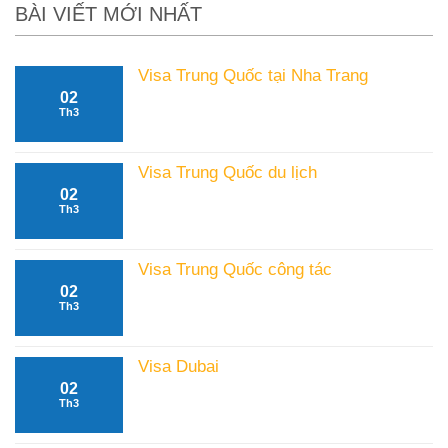
BÀI VIẾT MỚI NHẤT
Visa Trung Quốc tại Nha Trang
02
Không
Th3
có
bình
luận
Visa Trung Quốc du lịch
ở
02
Không
Visa
Th3
có
Trung
bình
Quốc
luận
tại
Visa Trung Quốc công tác
ở
Nha
02
Không
Visa
Trang
Th3
có
Trung
bình
Quốc
luận
du
Visa Dubai
ở
lịch
02
Không
Visa
Th3
có
Trung
bình
Quốc